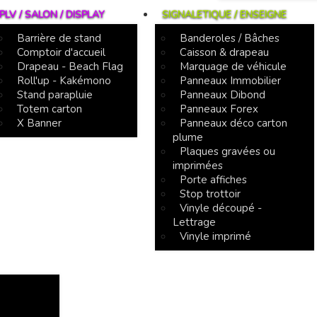
PLV / SALON / DISPLAY
SIGNALETIQUE / ENSEIGNE
Barrière de stand
Banderoles / Bâches
Comptoir d'accueil
Caisson & drapeau
Drapeau - Beach Flag
Marquage de véhicule
Roll'up - Kakémono
Panneaux Immobilier
Stand parapluie
Panneaux Dibond
Totem carton
Panneaux Forex
X Banner
Panneaux déco carton
plume
Plaques gravées ou
imprimées
Porte affiches
Stop trottoir
Vinyle découpé -
Lettrage
Vinyle imprimé