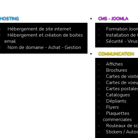
HOSTING
CMS - JOOMLA
Hébergement de site internet
Formation Joo
Hébergement et création de boites
Installation d
email
Sécurité - Virus
Nom de domaine - Achat - Gestion
COMMUNICATION
Affiches
Brochures
Cartes de visit
Cartes de voe
Cartes postale
Catalogues
Dépliants
Flyers
Plaquettes
commerciales
Rouleaux de s
Stickers / Auto