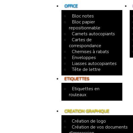
OFFICE
Bloc notes
Bloc papier
repositionnable
Carnets autocopiants
Cartes de
correspondance
Chemises à rabats
Enveloppes
Liasses autocopiantes
Tête de lettre
ETIQUETTES
Etiquettes en
rouleaux
CREATION GRAPHIQUE
Création de logo
Création de vos documents