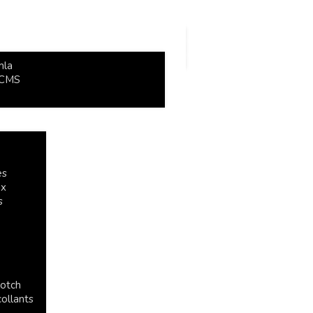
mla
e CMS
es
ux
s
cotch
collants