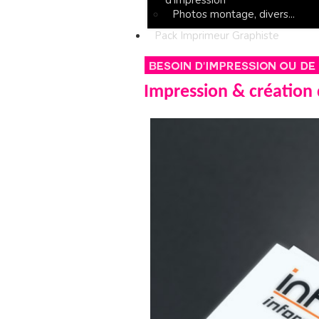
d'impression
Photos montage, divers...
Pack Imprimeur Graphiste
Impression & création 