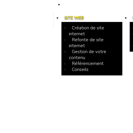
CONTACT
SITE WEB
Création de site
internet
Refonte de site
internet
Gestion de votre
contenu
Référencement
Conseils